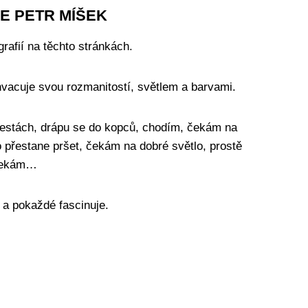
SE PETR MÍŠEK
rafií na těchto stránkách.
hvacuje svou rozmanitostí, světlem a barvami.
 cestách, drápu se do kopců, chodím, čekám na
přestane pršet, čekám na dobré světlo, prostě
ekám…
 a pokaždé fascinuje.