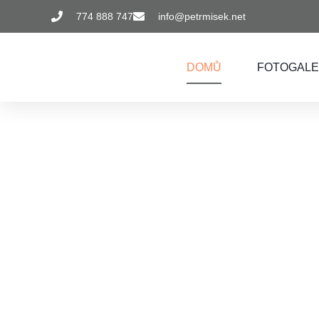
774 888 747
info@petrmisek.net
DOMŮ
FOTOGALE