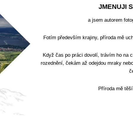
JMENUJI 
a jsem autorem fotog
Fotím především krajiny, příroda mě uc
Když čas po práci dovolí, trávím ho na
rozednění, čekám až odejdou mraky nebo 
č
Příroda mě těší