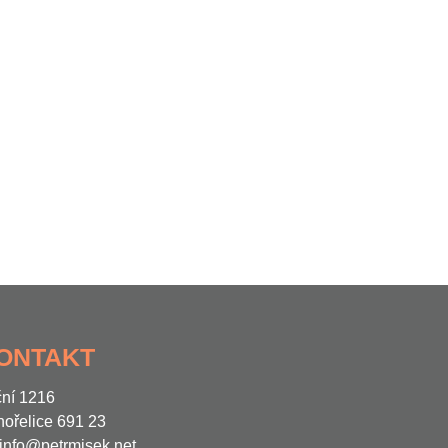
ONTAKT
ní 1216
ořelice 691 23
info@petrmisek.net