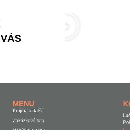
E
 VÁS
MENU
K
Krajina a další
Luč
Zakázkové foto
Poh